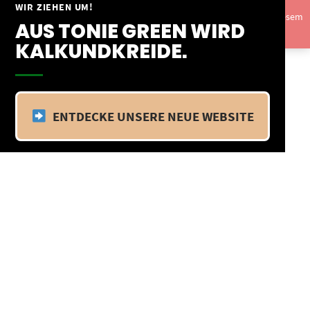
Springe
WIR ZIEHEN UM!
Vom 09.04.25 - 20.04.25 befinden wir uns im Betriebsurlaub. In diesem
zum
AUS TONIE GREEN WIRD
Zeitraum findet kein Versand statt.
Ausblenden
Inhalt
KALKUNDKREIDE.
ENTDECKE UNSERE NEUE WEBSITE