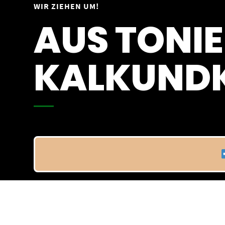
Springe
WIR ZIEHEN UM!
Vom 09.04.25 - 20.04.25
zum
AUS TONIE
Inhalt
KALKUNDK