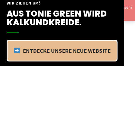
Springe
WIR ZIEHEN UM!
Vom 09.04.25 - 20.04.25 befinden wir uns im Betriebsurlaub. In diesem
zum
AUS TONIE GREEN WIRD
Zeitraum findet kein Versand statt.
Ausblenden
Inhalt
KALKUNDKREIDE.
ENTDECKE UNSERE NEUE WEBSITE