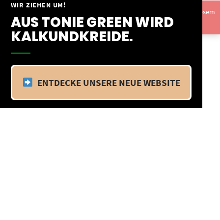
Springe
WIR ZIEHEN UM!
Vom 09.04.25 - 20.04.25 befinden wir uns im Betriebsurlaub. In diesem
zum
AUS TONIE GREEN WIRD
Zeitraum findet kein Versand statt.
Ausblenden
Inhalt
KALKUNDKREIDE.
ENTDECKE UNSERE NEUE WEBSITE