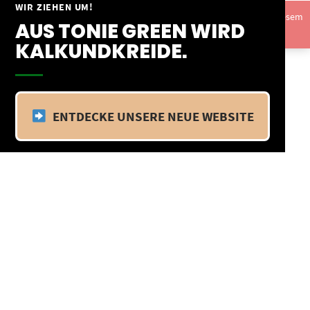
Springe
WIR ZIEHEN UM!
Vom 09.04.25 - 20.04.25 befinden wir uns im Betriebsurlaub. In diesem
zum
AUS TONIE GREEN WIRD
Zeitraum findet kein Versand statt.
Ausblenden
Inhalt
KALKUNDKREIDE.
ENTDECKE UNSERE NEUE WEBSITE