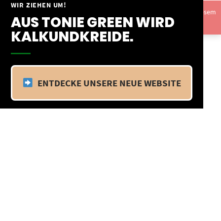
Springe
WIR ZIEHEN UM!
Vom 09.04.25 - 20.04.25 befinden wir uns im Betriebsurlaub. In diesem
zum
AUS TONIE GREEN WIRD
Zeitraum findet kein Versand statt.
Ausblenden
Inhalt
KALKUNDKREIDE.
ENTDECKE UNSERE NEUE WEBSITE