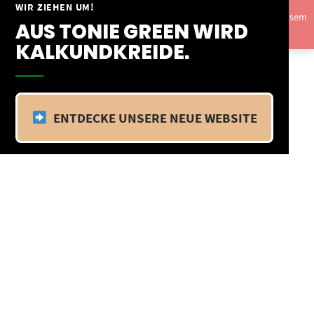
Springe
WIR ZIEHEN UM!
Vom 09.04.25 - 20.04.25 befinden wir uns im Betriebsurlaub. In diesem
zum
AUS TONIE GREEN WIRD
Zeitraum findet kein Versand statt.
Ausblenden
Inhalt
KALKUNDKREIDE.
ENTDECKE UNSERE NEUE WEBSITE