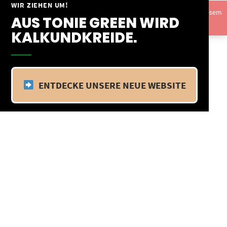
Springe
WIR ZIEHEN UM!
Vom 09.04.25 - 20.04.25 befinden wir uns im Betriebsurlaub. In diesem
zum
AUS TONIE GREEN WIRD
Zeitraum findet kein Versand statt.
Ausblenden
Inhalt
KALKUNDKREIDE.
ENTDECKE UNSERE NEUE WEBSITE