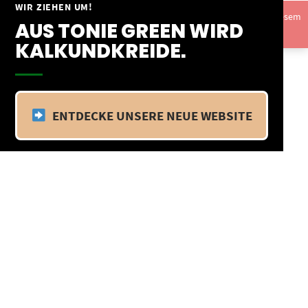
Springe
WIR ZIEHEN UM!
Vom 09.04.25 - 20.04.25 befinden wir uns im Betriebsurlaub. In diesem
zum
AUS TONIE GREEN WIRD
Zeitraum findet kein Versand statt.
Ausblenden
Inhalt
KALKUNDKREIDE.
ENTDECKE UNSERE NEUE WEBSITE