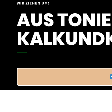
Springe
WIR ZIEHEN UM!
Vom 09.04.25 - 20.04.25
zum
AUS TONIE
Inhalt
KALKUNDK