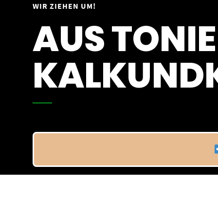
Springe
WIR ZIEHEN UM!
Vom 09.04.25 - 20.04.25
zum
AUS TONIE
Inhalt
KALKUNDK