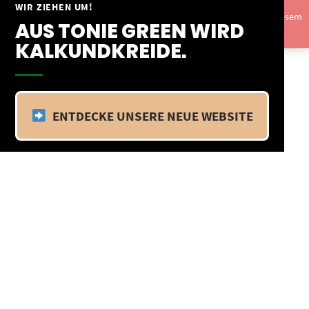
Springe
WIR ZIEHEN UM!
Vom 09.04.25 - 20.04.25 befinden wir uns im Betriebsurlaub. In diesem
zum
AUS TONIE GREEN WIRD
Zeitraum findet kein Versand statt.
Ausblenden
Inhalt
KALKUNDKREIDE.
ENTDECKE UNSERE NEUE WEBSITE