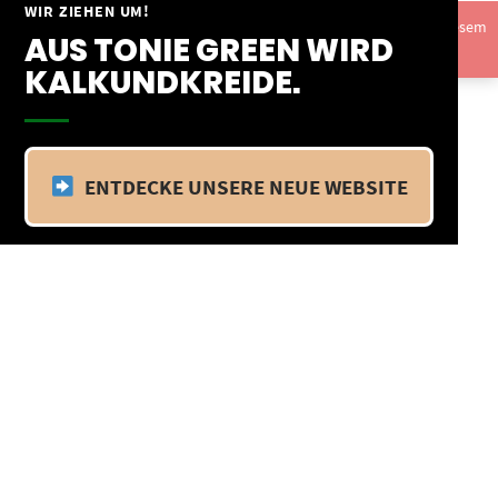
Springe
WIR ZIEHEN UM!
Vom 09.04.25 - 20.04.25 befinden wir uns im Betriebsurlaub. In diesem
zum
AUS TONIE GREEN WIRD
Zeitraum findet kein Versand statt.
Ausblenden
Inhalt
KALKUNDKREIDE.
ENTDECKE UNSERE NEUE WEBSITE