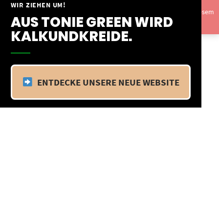
Springe
WIR ZIEHEN UM!
Vom 09.04.25 - 20.04.25 befinden wir uns im Betriebsurlaub. In diesem
zum
AUS TONIE GREEN WIRD
Zeitraum findet kein Versand statt.
Ausblenden
Inhalt
KALKUNDKREIDE.
ENTDECKE UNSERE NEUE WEBSITE