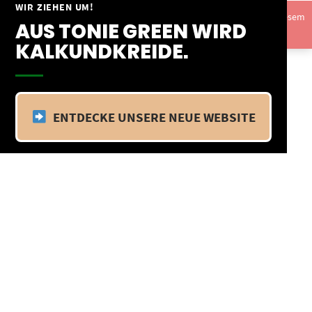
Springe
WIR ZIEHEN UM!
Vom 09.04.25 - 20.04.25 befinden wir uns im Betriebsurlaub. In diesem
zum
AUS TONIE GREEN WIRD
Zeitraum findet kein Versand statt.
Ausblenden
Inhalt
KALKUNDKREIDE.
ENTDECKE UNSERE NEUE WEBSITE