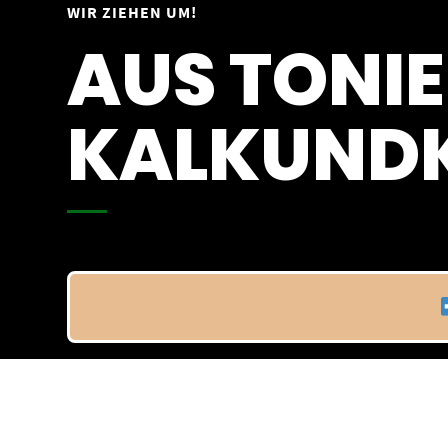
Springe
WIR ZIEHEN UM!
Vom 09.04.25 - 20.04.25
zum
AUS TONIE
Inhalt
KALKUNDK