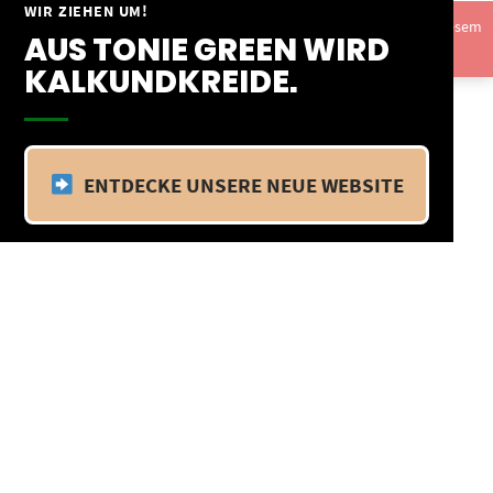
Springe
WIR ZIEHEN UM!
Vom 09.04.25 - 20.04.25 befinden wir uns im Betriebsurlaub. In diesem
zum
AUS TONIE GREEN WIRD
Zeitraum findet kein Versand statt.
Ausblenden
Inhalt
KALKUNDKREIDE.
ENTDECKE UNSERE NEUE WEBSITE