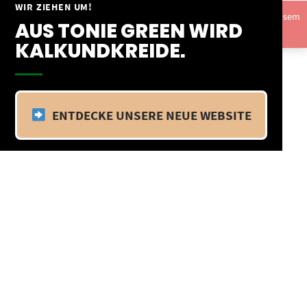
Springe
WIR ZIEHEN UM!
Vom 09.04.25 - 20.04.25 befinden wir uns im Betriebsurlaub. In diesem
zum
AUS TONIE GREEN WIRD
Zeitraum findet kein Versand statt.
Ausblenden
Inhalt
KALKUNDKREIDE.
ENTDECKE UNSERE NEUE WEBSITE