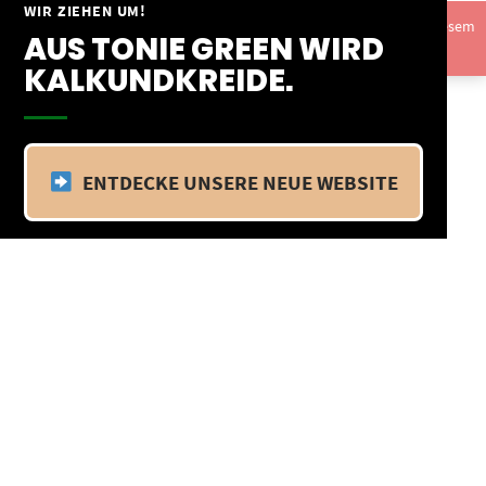
Springe
WIR ZIEHEN UM!
Vom 09.04.25 - 20.04.25 befinden wir uns im Betriebsurlaub. In diesem
zum
AUS TONIE GREEN WIRD
Zeitraum findet kein Versand statt.
Ausblenden
Inhalt
KALKUNDKREIDE.
ENTDECKE UNSERE NEUE WEBSITE