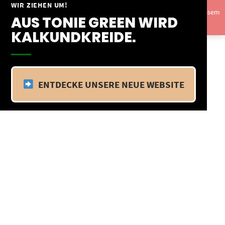
Springe
WIR ZIEHEN UM!
Vom 09.04.25 - 20.04.25 befinden wir uns im Betriebsurlaub. In diesem
zum
AUS TONIE GREEN WIRD
Zeitraum findet kein Versand statt.
Ausblenden
Inhalt
KALKUNDKREIDE.
ENTDECKE UNSERE NEUE WEBSITE