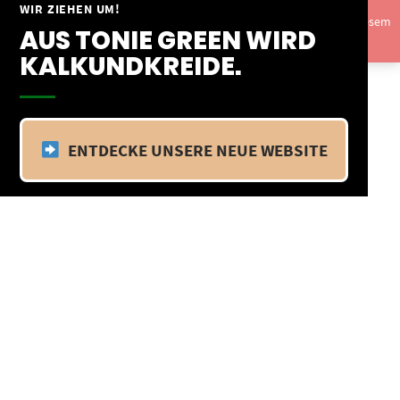
Springe
WIR ZIEHEN UM!
Vom 09.04.25 - 20.04.25 befinden wir uns im Betriebsurlaub. In diesem
zum
AUS TONIE GREEN WIRD
Zeitraum findet kein Versand statt.
Ausblenden
Inhalt
KALKUNDKREIDE.
ENTDECKE UNSERE NEUE WEBSITE