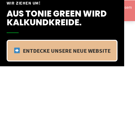
Springe
WIR ZIEHEN UM!
Vom 09.04.25 - 20.04.25 befinden wir uns im Betriebsurlaub. In diesem
zum
AUS TONIE GREEN WIRD
Zeitraum findet kein Versand statt.
Ausblenden
Inhalt
KALKUNDKREIDE.
ENTDECKE UNSERE NEUE WEBSITE