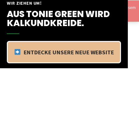
Springe
WIR ZIEHEN UM!
Vom 09.04.25 - 20.04.25 befinden wir uns im Betriebsurlaub. In diesem
zum
AUS TONIE GREEN WIRD
Zeitraum findet kein Versand statt.
Ausblenden
Inhalt
KALKUNDKREIDE.
ENTDECKE UNSERE NEUE WEBSITE