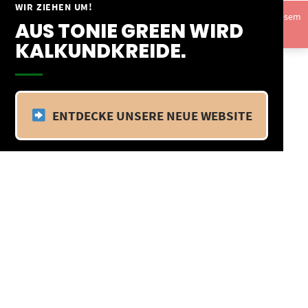
Springe
WIR ZIEHEN UM!
Vom 09.04.25 - 20.04.25 befinden wir uns im Betriebsurlaub. In diesem
zum
AUS TONIE GREEN WIRD
Zeitraum findet kein Versand statt.
Ausblenden
Inhalt
KALKUNDKREIDE.
ENTDECKE UNSERE NEUE WEBSITE