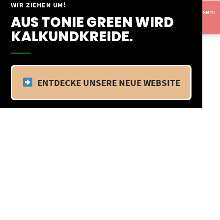
Springe
WIR ZIEHEN UM!
Vom 09.04.25 - 20.04.25 befinden wir uns im Betriebsurlaub. In diesem
zum
AUS TONIE GREEN WIRD
Zeitraum findet kein Versand statt.
Ausblenden
Inhalt
KALKUNDKREIDE.
ENTDECKE UNSERE NEUE WEBSITE