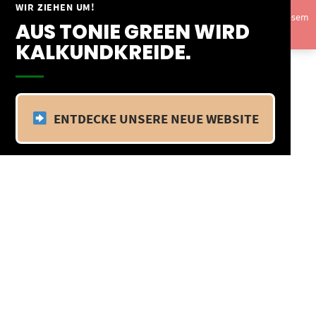
Springe
WIR ZIEHEN UM!
Vom 09.04.25 - 20.04.25 befinden wir uns im Betriebsurlaub. In diesem
zum
AUS TONIE GREEN WIRD
Zeitraum findet kein Versand statt.
Ausblenden
Inhalt
KALKUNDKREIDE.
ENTDECKE UNSERE NEUE WEBSITE