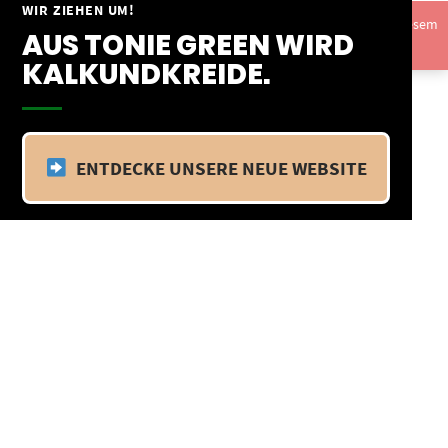
Springe
WIR ZIEHEN UM!
Vom 09.04.25 - 20.04.25 befinden wir uns im Betriebsurlaub. In diesem
zum
AUS TONIE GREEN WIRD
Zeitraum findet kein Versand statt.
Ausblenden
Inhalt
KALKUNDKREIDE.
ENTDECKE UNSERE NEUE WEBSITE