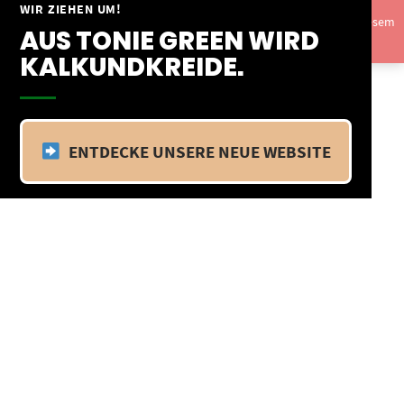
Springe
WIR ZIEHEN UM!
Vom 09.04.25 - 20.04.25 befinden wir uns im Betriebsurlaub. In diesem
zum
AUS TONIE GREEN WIRD
Zeitraum findet kein Versand statt.
Ausblenden
Inhalt
KALKUNDKREIDE.
ENTDECKE UNSERE NEUE WEBSITE