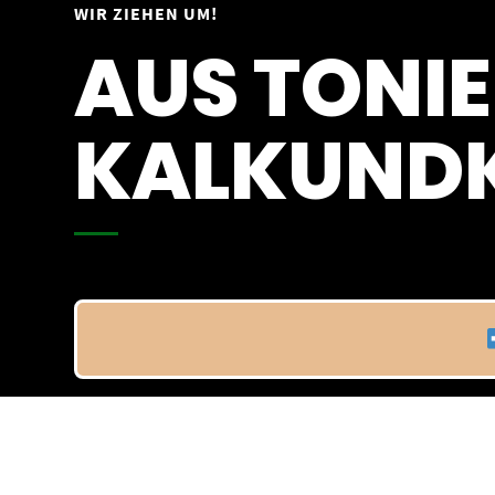
Springe
WIR ZIEHEN UM!
Vom 09.04.25 - 20.04.25
zum
AUS TONIE
Inhalt
KALKUNDK