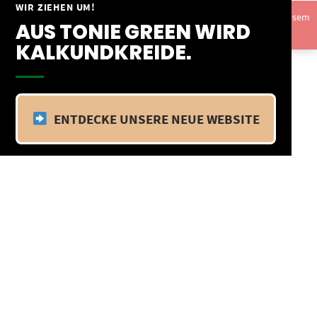
Springe
WIR ZIEHEN UM!
Vom 09.04.25 - 20.04.25 befinden wir uns im Betriebsurlaub. In diesem
zum
AUS TONIE GREEN WIRD
Zeitraum findet kein Versand statt.
Ausblenden
Inhalt
KALKUNDKREIDE.
ENTDECKE UNSERE NEUE WEBSITE