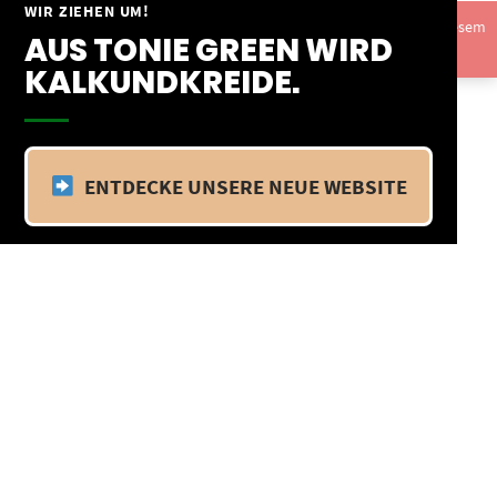
Springe
WIR ZIEHEN UM!
Vom 09.04.25 - 20.04.25 befinden wir uns im Betriebsurlaub. In diesem
zum
AUS TONIE GREEN WIRD
Zeitraum findet kein Versand statt.
Ausblenden
Inhalt
KALKUNDKREIDE.
ENTDECKE UNSERE NEUE WEBSITE