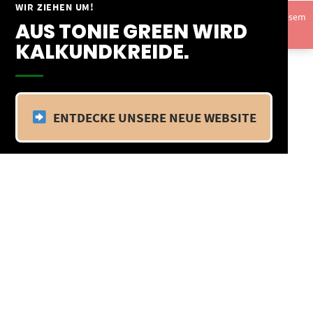
Springe
WIR ZIEHEN UM!
Vom 09.04.25 - 20.04.25 befinden wir uns im Betriebsurlaub. In diesem
zum
AUS TONIE GREEN WIRD
Zeitraum findet kein Versand statt.
Ausblenden
Inhalt
KALKUNDKREIDE.
ENTDECKE UNSERE NEUE WEBSITE