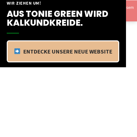
Springe
WIR ZIEHEN UM!
Vom 09.04.25 - 20.04.25 befinden wir uns im Betriebsurlaub. In diesem
zum
AUS TONIE GREEN WIRD
Zeitraum findet kein Versand statt.
Ausblenden
Inhalt
KALKUNDKREIDE.
ENTDECKE UNSERE NEUE WEBSITE