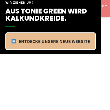
Springe
WIR ZIEHEN UM!
Vom 09.04.25 - 20.04.25 befinden wir uns im Betriebsurlaub. In diesem
zum
AUS TONIE GREEN WIRD
Zeitraum findet kein Versand statt.
Ausblenden
Inhalt
KALKUNDKREIDE.
ENTDECKE UNSERE NEUE WEBSITE