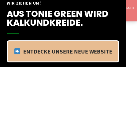
Springe
WIR ZIEHEN UM!
Vom 09.04.25 - 20.04.25 befinden wir uns im Betriebsurlaub. In diesem
zum
AUS TONIE GREEN WIRD
Zeitraum findet kein Versand statt.
Ausblenden
Inhalt
KALKUNDKREIDE.
ENTDECKE UNSERE NEUE WEBSITE