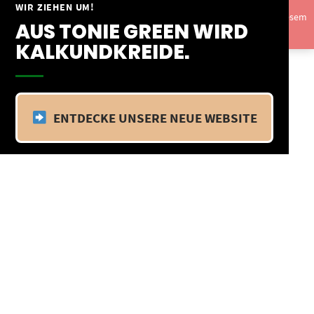
Springe
WIR ZIEHEN UM!
Vom 09.04.25 - 20.04.25 befinden wir uns im Betriebsurlaub. In diesem
zum
AUS TONIE GREEN WIRD
Zeitraum findet kein Versand statt.
Ausblenden
Inhalt
KALKUNDKREIDE.
ENTDECKE UNSERE NEUE WEBSITE