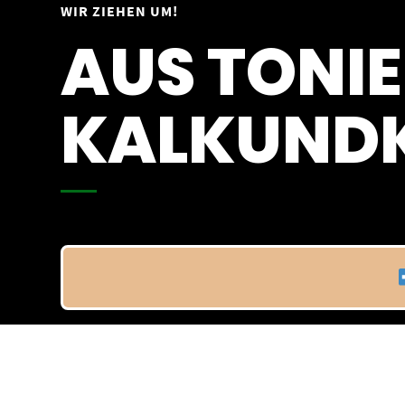
Springe
WIR ZIEHEN UM!
Vom 09.04.25 - 20.04.25
zum
AUS TONIE
Inhalt
KALKUNDK