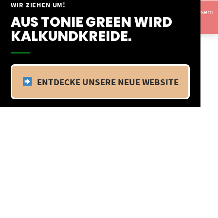
Springe
WIR ZIEHEN UM!
Vom 09.04.25 - 20.04.25 befinden wir uns im Betriebsurlaub. In diesem
zum
AUS TONIE GREEN WIRD
Zeitraum findet kein Versand statt.
Ausblenden
Inhalt
KALKUNDKREIDE.
ENTDECKE UNSERE NEUE WEBSITE