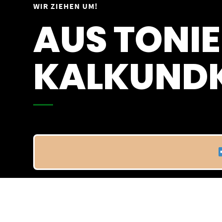
Springe
WIR ZIEHEN UM!
Vom 09.04.25 - 20.04.25
zum
AUS TONIE
Inhalt
KALKUNDK