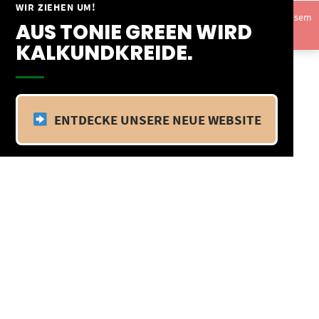
Springe
WIR ZIEHEN UM!
Vom 09.04.25 - 20.04.25 befinden wir uns im Betriebsurlaub. In diesem
zum
AUS TONIE GREEN WIRD
Zeitraum findet kein Versand statt.
Ausblenden
Inhalt
KALKUNDKREIDE.
ENTDECKE UNSERE NEUE WEBSITE