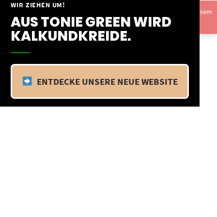
Springe
WIR ZIEHEN UM!
Vom 09.04.25 - 20.04.25 befinden wir uns im Betriebsurlaub. In diesem
zum
AUS TONIE GREEN WIRD
Zeitraum findet kein Versand statt.
Ausblenden
Inhalt
KALKUNDKREIDE.
ENTDECKE UNSERE NEUE WEBSITE