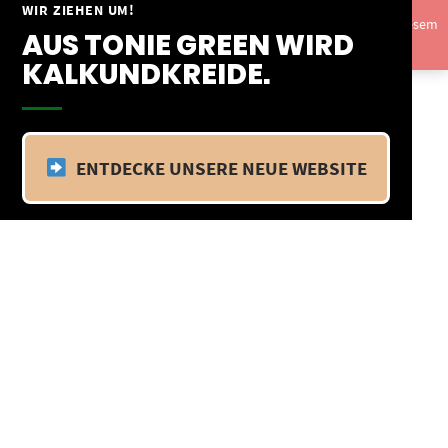
Springe
WIR ZIEHEN UM!
Vom 09.04.25 - 20.04.25 befinden wir uns im Betriebsurlaub. In diesem
zum
AUS TONIE GREEN WIRD
Zeitraum findet kein Versand statt.
Ausblenden
Inhalt
KALKUNDKREIDE.
ENTDECKE UNSERE NEUE WEBSITE