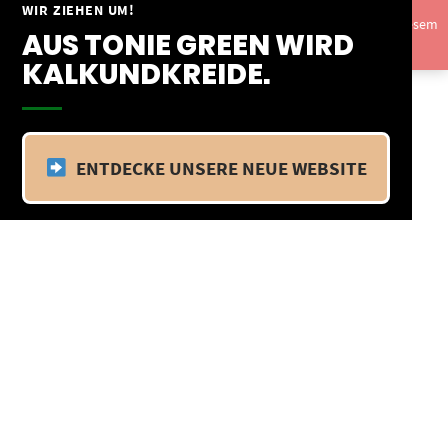
Springe
WIR ZIEHEN UM!
Vom 09.04.25 - 20.04.25 befinden wir uns im Betriebsurlaub. In diesem
zum
AUS TONIE GREEN WIRD
Zeitraum findet kein Versand statt.
Ausblenden
Inhalt
KALKUNDKREIDE.
ENTDECKE UNSERE NEUE WEBSITE