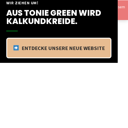
Springe
WIR ZIEHEN UM!
Vom 09.04.25 - 20.04.25 befinden wir uns im Betriebsurlaub. In diesem
zum
AUS TONIE GREEN WIRD
Zeitraum findet kein Versand statt.
Ausblenden
Inhalt
KALKUNDKREIDE.
ENTDECKE UNSERE NEUE WEBSITE