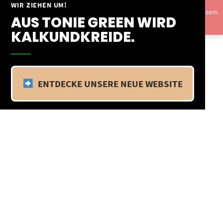
Springe
WIR ZIEHEN UM!
Vom 09.04.25 - 20.04.25 befinden wir uns im Betriebsurlaub. In diesem
zum
AUS TONIE GREEN WIRD
Zeitraum findet kein Versand statt.
Ausblenden
Inhalt
KALKUNDKREIDE.
ENTDECKE UNSERE NEUE WEBSITE