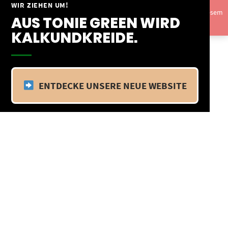
Springe
WIR ZIEHEN UM!
Vom 09.04.25 - 20.04.25 befinden wir uns im Betriebsurlaub. In diesem
zum
AUS TONIE GREEN WIRD
Zeitraum findet kein Versand statt.
Ausblenden
Inhalt
KALKUNDKREIDE.
ENTDECKE UNSERE NEUE WEBSITE