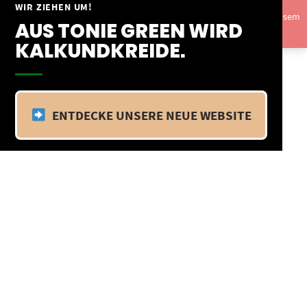
Springe
WIR ZIEHEN UM!
Vom 09.04.25 - 20.04.25 befinden wir uns im Betriebsurlaub. In diesem
zum
AUS TONIE GREEN WIRD
Zeitraum findet kein Versand statt.
Ausblenden
Inhalt
KALKUNDKREIDE.
ENTDECKE UNSERE NEUE WEBSITE