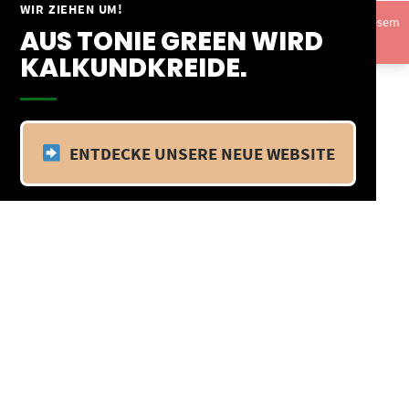
Springe
WIR ZIEHEN UM!
Vom 09.04.25 - 20.04.25 befinden wir uns im Betriebsurlaub. In diesem
zum
AUS TONIE GREEN WIRD
Zeitraum findet kein Versand statt.
Ausblenden
Inhalt
KALKUNDKREIDE.
ENTDECKE UNSERE NEUE WEBSITE