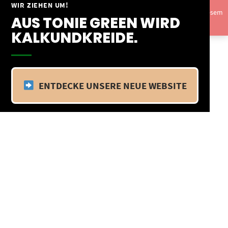
Springe
WIR ZIEHEN UM!
Vom 09.04.25 - 20.04.25 befinden wir uns im Betriebsurlaub. In diesem
zum
AUS TONIE GREEN WIRD
Zeitraum findet kein Versand statt.
Ausblenden
Inhalt
KALKUNDKREIDE.
ENTDECKE UNSERE NEUE WEBSITE