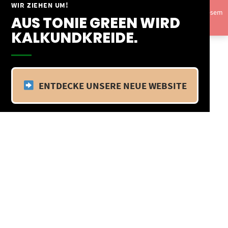
Springe
WIR ZIEHEN UM!
Vom 09.04.25 - 20.04.25 befinden wir uns im Betriebsurlaub. In diesem
zum
AUS TONIE GREEN WIRD
Zeitraum findet kein Versand statt.
Ausblenden
Inhalt
KALKUNDKREIDE.
ENTDECKE UNSERE NEUE WEBSITE